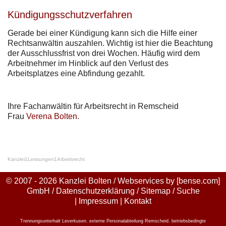
Kündigungsschutzverfahren
Gerade bei einer Kündigung kann sich die Hilfe einer
Rechtsanwältin auszahlen. Wichtig ist hier die Beachtung
der Ausschlussfrist von drei Wochen. Häufig wird dem
Arbeitnehmer im Hinblick auf den Verlust des
Arbeitsplatzes eine Abfindung gezahlt.
Ihre Fachanwältin für Arbeitsrecht in Remscheid
Frau
Verena Bolten
.
Kanzlei
1
Leistungen
1
Arbeitsrecht
© 2007 - 2026 Kanzlei Bolten / Webservices by
[bense.com]
GmbH
/
Datenschutzerklärung
/
Sitemap
/
Suche
|
Impressum
|
Kontakt
Trennungsunterhalt Leverkusen
,
externe Personalabteilung Remscheid
,
betriebsbedingte