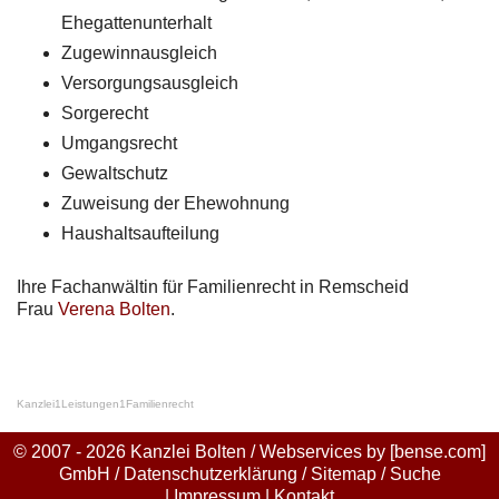
Ehegattenunterhalt
Zugewinnausgleich
Versorgungsausgleich
Sorgerecht
Umgangsrecht
Gewaltschutz
Zuweisung der Ehewohnung
Haushaltsaufteilung
Ihre Fachanwältin für Familienrecht in Remscheid
Frau
Verena Bolten
.
Kanzlei
1
Leistungen
1
Familienrecht
© 2007 - 2026 Kanzlei Bolten / Webservices by
[bense.com]
GmbH
/
Datenschutzerklärung
/
Sitemap
/
Suche
|
Impressum
|
Kontakt