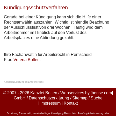
Kündigungsschutzverfahren
Gerade bei einer Kündigung kann sich die Hilfe einer
Rechtsanwältin auszahlen. Wichtig ist hier die Beachtung
der Ausschlussfrist von drei Wochen. Häufig wird dem
Arbeitnehmer im Hinblick auf den Verlust des
Arbeitsplatzes eine Abfindung gezahlt.
Ihre Fachanwältin für Arbeitsrecht in Remscheid
Frau
Verena Bolten
.
Kanzlei
1
Leistungen
1
Arbeitsrecht
© 2007 - 2026 Kanzlei Bolten / Webservices by
[bense.com]
GmbH
/
Datenschutzerklärung
/
Sitemap
/
Suche
|
Impressum
|
Kontakt
Scheidung Remscheid
,
betriebsbedingte Kuendigung Remscheid
,
Pruefung Arbeitsvertrag nahe