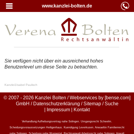
www.kanzlei-bolten.de
Sie verfügen nicht über ein ausreichend hohes
Benutzerlevel um diese Seite zu betrachten.
Kanzlei
1
Isabel Paulisch
© 2007 - 2026 Kanzlei Bolten / Webservices by
[bense.com]
GmbH
/
Datenschutzerklärung
/
Sitemap
/
Suche
|
Impressum
|
Kontakt
Verhandlung Aufhebungsvertrag nahe Solingen
,
Umgangsrecht Schwelm
,
Scheidungsvoraussetzungen Heiligenhaus
,
Kuendigung Leverkusen
,
Anwaeltin Familienrecht
nahe Solingen
,
Scheidung nahe Wuppertal
,
Rechtsanwalt Arbeitsrecht nahe Solingen
,
Anwalt