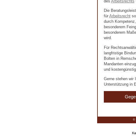
des
Arbeitsrechts
Die Beratungsleis
für
Arbeitsrecht
so
durch Kompetenz, 
besonderem Feingef
besonderem Maße 
wird.
Für Rechtsanwälti
langfristige Bind
Bolten in Remschei
Mandanten einzuge
und kostengünstig
Gerne stehen wir I
Unterstützung in E
Gege
© 
Ka