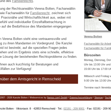
und des
Familienrechts
.
tung der Rechtsanwältin Verena Bolten, Fachanwältin
wie Fachanwältin für
Familienrecht
, zeichnet sich
Praxisnähe und Wirtschaftlichkeit aus, wobei mit
ühl und individueller Einzelfallbetrachtung in
auf die Bedürfnisse des Mandanten eingegangen
Verena Bolten
n Verena Bolten steht eine vertrauensvolle und
ung zu ihren Mandanten im Vordergrund. Die Kanzlei
Fachanwältin für Arbei
d ist bestrebt, auf die speziellen Fragen jedes
Fachanwältin für Famil
hen und im Ergebnis stets eine schnelle, effektive
Bürozeiten
e Lösung der bestehenden Rechtsprobleme zu finden.
Montag, Dienstag, Do
hnen auch kurzfristig für Beratungen und
Uhr bis 13:00 Uhr und
ilfällen zur Verfügung!
15:00 Uhr bis 17:00 U
Mittwoch und Freitag 
nüber dem Amtsgericht in Remscheid
9.00 Uhr bis 13:00 Uh
Termine nach Vereinb
2007 - 2026 Kanzlei Bolten / Webservices by
[bense.com] GmbH
/
Datenschutzerklärung
/
Sitemap
/
Such
nzlei Bolten · Viktoriastr. 8 · 42853 Remscheid · Tel.:
02191 - 209 9001
· Fax: 02191 - 209 9