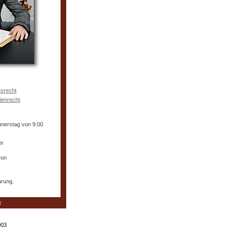
tsrecht
ienrecht
nnerstag von 9:00
hr
von
r
arung.
e
003