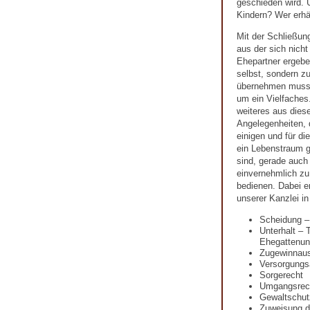
geschieden wird. U
Kindern? Wer erhä
Mit der Schließun
aus der sich nicht
Ehepartner ergeben
selbst, sondern zu
übernehmen muss.
um ein Vielfaches.
weiteres aus diese
Angelegenheiten, 
einigen und für d
ein Lebenstraum ge
sind, gerade auch
einvernehmlich zu 
bedienen. Dabei e
unserer Kanzlei i
Scheidung –
Unterhalt – 
Ehegattenunt
Zugewinnaus
Versorgungs
Sorgerecht
Umgangsrec
Gewaltschut
Zuweisung 