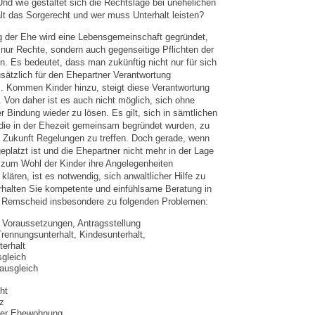
nd wie gestaltet sich die Rechtslage bei unehelichen
lt das Sorgerecht und wer muss Unterhalt leisten?
g der Ehe wird eine Lebensgemeinschaft gegründet,
 nur Rechte, sondern auch gegenseitige Pflichten der
. Es bedeutet, dass man zukünftig nicht nur für sich
sätzlich für den Ehepartner Verantwortung
 Kommen Kinder hinzu, steigt diese Verantwortung
 Von daher ist es auch nicht möglich, sich ohne
r Bindung wieder zu lösen. Es gilt, sich in sämtlichen
die in der Ehezeit gemeinsam begründet wurden, zu
ie Zukunft Regelungen zu treffen. Doch gerade, wenn
platzt ist und die Ehepartner nicht mehr in der Lage
 zum Wohl der Kinder ihre Angelegenheiten
klären, ist es notwendig, sich anwaltlicher Hilfe zu
rhalten Sie kompetente und einfühlsame Beratung in
n Remscheid insbesondere zu folgenden Problemen:
 Voraussetzungen, Antragsstellung
Trennungsunterhalt, Kindesunterhalt,
erhalt
gleich
ausgleich
ht
z
der Ehewohnung