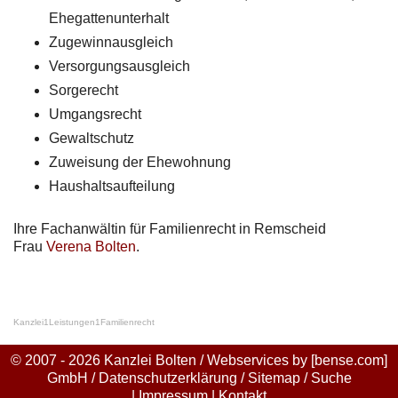
Ehegattenunterhalt
Zugewinnausgleich
Versorgungsausgleich
Sorgerecht
Umgangsrecht
Gewaltschutz
Zuweisung der Ehewohnung
Haushaltsaufteilung
Ihre Fachanwältin für Familienrecht in Remscheid
Frau
Verena Bolten
.
Kanzlei
1
Leistungen
1
Familienrecht
© 2007 - 2026 Kanzlei Bolten / Webservices by
[bense.com]
GmbH
/
Datenschutzerklärung
/
Sitemap
/
Suche
|
Impressum
|
Kontakt