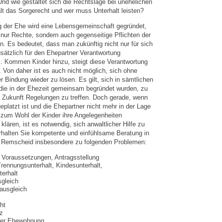
nd wie gestaltet sich die Rechtslage bei unehelichen
lt das Sorgerecht und wer muss Unterhalt leisten?
g der Ehe wird eine Lebensgemeinschaft gegründet,
 nur Rechte, sondern auch gegenseitige Pflichten der
. Es bedeutet, dass man zukünftig nicht nur für sich
sätzlich für den Ehepartner Verantwortung
 Kommen Kinder hinzu, steigt diese Verantwortung
 Von daher ist es auch nicht möglich, sich ohne
r Bindung wieder zu lösen. Es gilt, sich in sämtlichen
die in der Ehezeit gemeinsam begründet wurden, zu
ie Zukunft Regelungen zu treffen. Doch gerade, wenn
platzt ist und die Ehepartner nicht mehr in der Lage
 zum Wohl der Kinder ihre Angelegenheiten
klären, ist es notwendig, sich anwaltlicher Hilfe zu
rhalten Sie kompetente und einfühlsame Beratung in
n Remscheid insbesondere zu folgenden Problemen:
 Voraussetzungen, Antragsstellung
Trennungsunterhalt, Kindesunterhalt,
erhalt
gleich
ausgleich
ht
z
der Ehewohnung