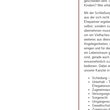
geschieden wird. U
Kindern? Wer erhä
Mit der Schließun
aus der sich nicht
Ehepartner ergeben
selbst, sondern zu
übernehmen muss.
um ein Vielfaches.
weiteres aus diese
Angelegenheiten, 
einigen und für d
ein Lebenstraum ge
sind, gerade auch
einvernehmlich zu 
bedienen. Dabei e
unserer Kanzlei i
Scheidung –
Unterhalt – 
Ehegattenunt
Zugewinnaus
Versorgungs
Sorgerecht
Umgangsrec
Gewaltschut
Zuweisung 