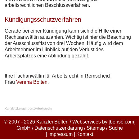
arbeitsrechtlichen Beschlussverfahren.
Kündigungsschutzverfahren
Gerade bei einer Kündigung kann sich die Hilfe einer
Rechtsanwältin auszahlen. Wichtig ist hier die Beachtung
der Ausschlussfrist von drei Wochen. Häufig wird dem
Arbeitnehmer im Hinblick auf den Verlust des
Arbeitsplatzes eine Abfindung gezahlt.
Ihre Fachanwältin für Arbeitsrecht in Remscheid
Frau
Verena Bolten
.
Kanzlei
1
Leistungen
1
Arbeitsrecht
© 2007 - 2026 Kanzlei Bolten / Webservices by
[bense.com]
GmbH
/
Datenschutzerklärung
/
Sitemap
/
Suche
|
Impressum
|
Kontakt